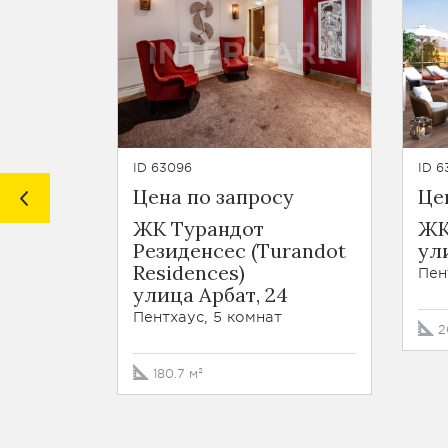
ID 63096
ID 6
Цена по запросу
Це
ЖК Турандот
ЖК
Резиденсес (Turandot
ул
Residences)
Пен
улица Арбат, 24
Пентхаус, 5 комнат
2
180.7 м²