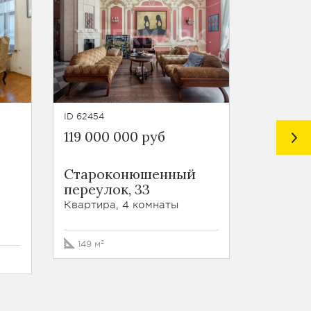
ID 62454
ID 61332
119 000 000 руб
Цена п
Староконюшенный
переул
переулок, 33
Вражек
Квартира, 4 комнаты
Квартира
149 м²
163 м²