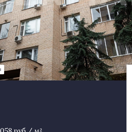
Ы
 058 руб / м²