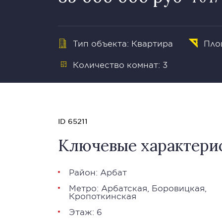
Тип объекта: Квартира
Пло
Количество комнат: 3
ID 65211
Ключевые характери
Район:
Арбат
Метро:
Арбатская
,
Боровицкая
,
Кропоткинская
Этаж: 6