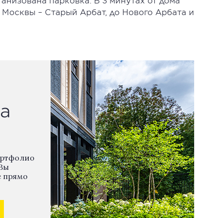
анизована парковка. В 3 минутах от дома
 Москвы – Старый Арбат, до Нового Арбата и
а
ортфолио
Вы
е прямо