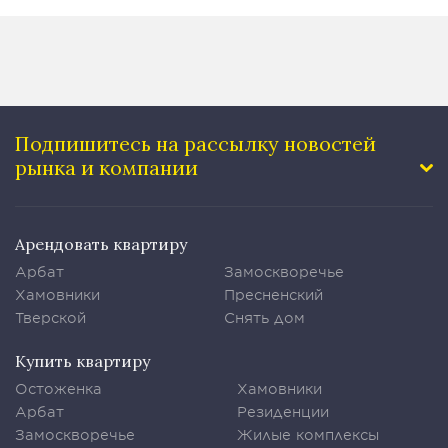
Подпишитесь на рассылку
новостей
рынка и компании
Арендовать квартиру
Арбат
Замоскворечье
Хамовники
Пресненский
Тверской
Снять дом
Купить квартиру
Остоженка
Хамовники
Арбат
Резиденции
Замоскворечье
Жилые комплексы