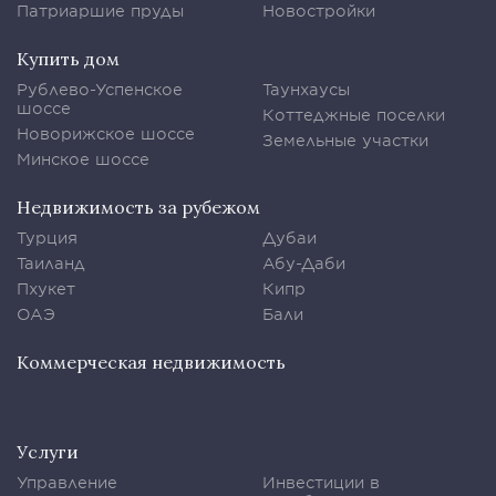
Патриаршие пруды
Новостройки
Купить дом
Рублево-Успенское
Таунхаусы
шоссе
Коттеджные поселки
Новорижское шоссе
Земельные участки
Минское шоссе
Недвижимость за рубежом
Турция
Дубаи
Таиланд
Абу-Даби
Пхукет
Кипр
ОАЭ
Бали
Коммерческая недвижимость
Услуги
Управление
Инвестиции в