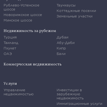
Рублево-Успенское
Таунхаусы
шоссе
Коттеджные поселки
Новорижское шоссе
Земельные участки
Минское шоссе
Недвижимость за рубежом
Турция
Дубаи
Таиланд
Абу-Даби
Пхукет
Кипр
ОАЭ
Бали
Коммерческая недвижимость
Услуги
Управление
Инвестиции в
недвижимостью
зарубежную
недвижимость
Иммиграционные услуги