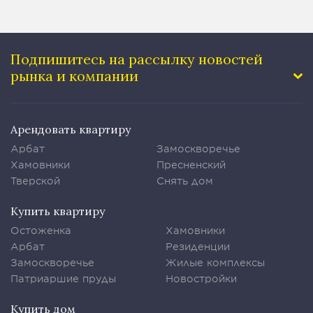
Подпишитесь на рассылку
новостей
рынка и компании
Арендовать квартиру
Арбат
Замоскворечье
Хамовники
Пресненский
Тверской
Снять дом
Купить квартиру
Остоженка
Хамовники
Арбат
Резиденции
Замоскворечье
Жилые комплексы
Патриаршие пруды
Новостройки
Купить дом