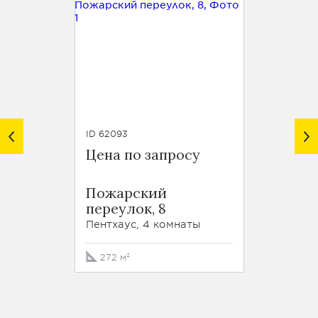
ID 62093
ID 63739
Цена по запросу
Цена 
Пожарский
Пожа
переулок, 8
переу
Пентхаус, 4 комнаты
Кварти
272 м²
272 м