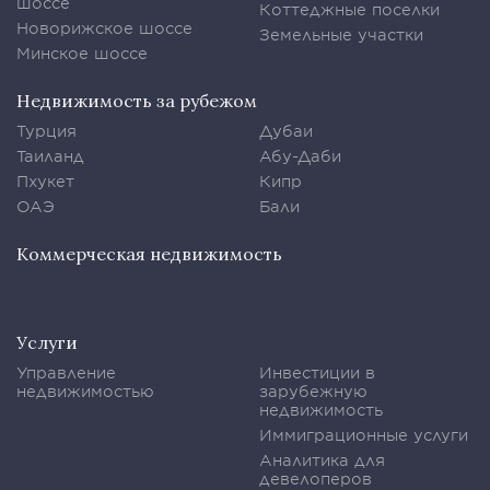
шоссе
Коттеджные поселки
Новорижское шоссе
Земельные участки
Минское шоссе
Недвижимость за рубежом
Турция
Дубаи
Таиланд
Абу-Даби
Пхукет
Кипр
ОАЭ
Бали
Коммерческая недвижимость
Услуги
Управление
Инвестиции в
недвижимостью
зарубежную
недвижимость
Иммиграционные услуги
Аналитика для
девелоперов