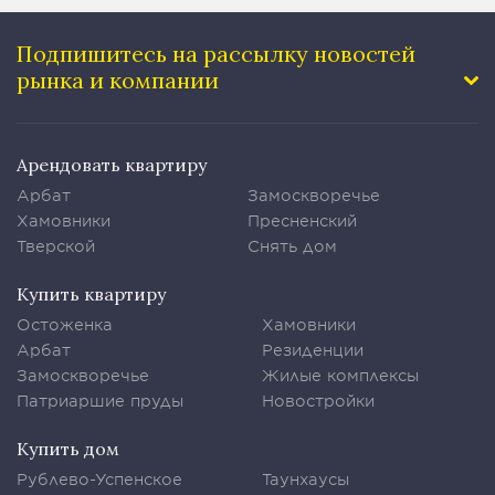
Подпишитесь на рассылку
новостей
рынка и компании
Арендовать квартиру
Арбат
Замоскворечье
Хамовники
Пресненский
Тверской
Снять дом
Купить квартиру
Остоженка
Хамовники
Арбат
Резиденции
Замоскворечье
Жилые комплексы
Патриаршие пруды
Новостройки
Купить дом
Рублево-Успенское
Таунхаусы