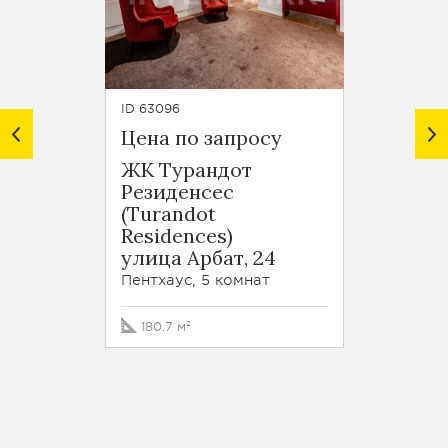
ID 63096
ID 6308
Цена по запросу
Цена 
ЖК Турандот
ЖК Ар
Резиденсес
улица
(Turandot
Пентха
Residences)
улица Арбат, 24
200.2
Пентхаус, 5 комнат
180.7 м²