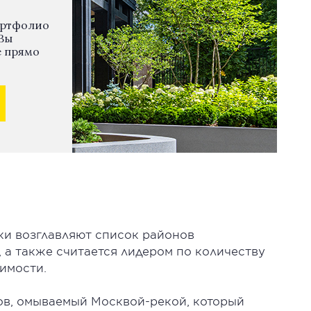
ортфолио
Вы
е прямо
ки возглавляют список районов
а также считается лидером по количеству
имости.
ов, омываемый Москвой-рекой, который