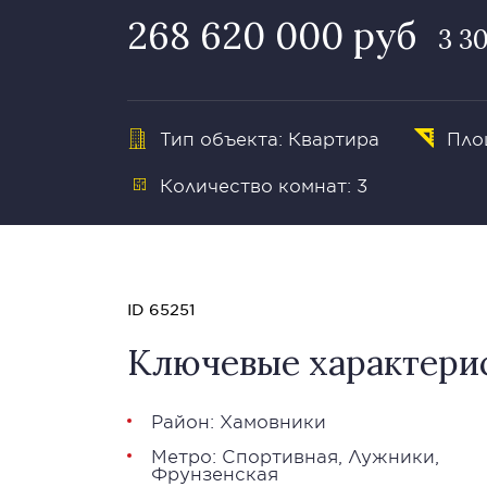
268 620 000 руб
3 3
Тип объекта: Квартира
Площ
Количество комнат: 3
ID 65251
Ключевые характери
Район:
Хамовники
Метро:
Спортивная
,
Лужники
,
Фрунзенская