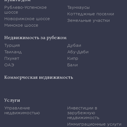
Рублево-Успенское
Таунхаусы
шоссе
Коттеджные поселки
Новорижское шоссе
Земельные участки
Минское шоссе
Недвижимость за рубежом
Турция
Дубаи
Таиланд
Абу-Даби
Пхукет
Кипр
ОАЭ
Бали
Коммерческая недвижимость
Услуги
Управление
Инвестиции в
недвижимостью
зарубежную
недвижимость
Иммиграционные услуги