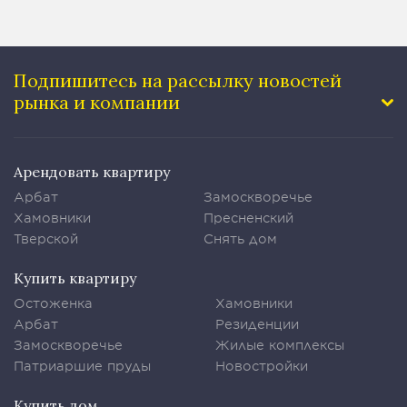
Подпишитесь на рассылку
новостей
рынка и компании
Арендовать квартиру
Арбат
Замоскворечье
Хамовники
Пресненский
Тверской
Снять дом
Купить квартиру
Остоженка
Хамовники
Арбат
Резиденции
Замоскворечье
Жилые комплексы
Патриаршие пруды
Новостройки
Купить дом