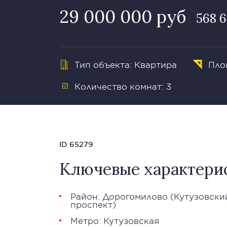
29 000 000 руб
568 6
Тип объекта: Квартира
Пло
Количество комнат: 3
ID 65279
Ключевые характери
Район:
Дорогомилово
(
Кутузовски
проспект
)
Метро:
Кутузовская