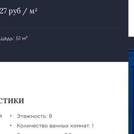
27 руб / м²
щадь: 51 м²
стики
й
Этажность: 9
Количество ванных комнат: 1