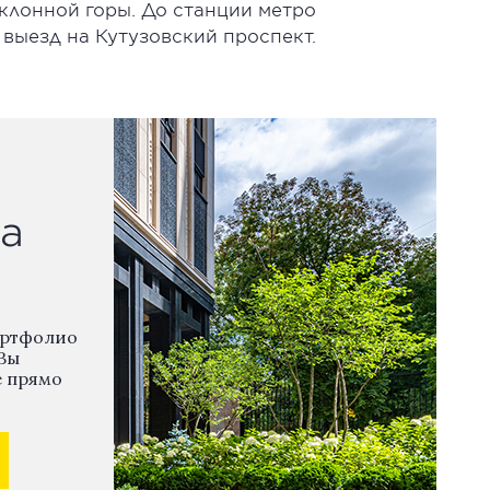
клонной горы. До станции метро
 выезд на Кутузовский проспект.
а
ортфолио
Вы
е прямо