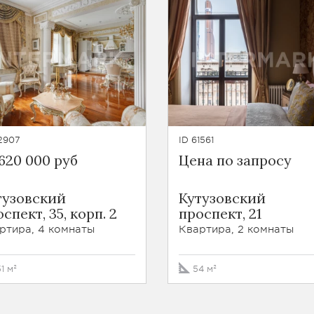
2907
ID 61561
 620 000 руб
Цена по запросу
тузовский
Кутузовский
спект, 35, корп. 2
проспект, 21
ртира, 4 комнаты
Квартира, 2 комнаты
51 м²
54 м²