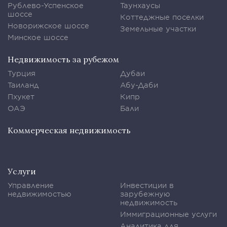
Рублево-Успенское
Таунхаусы
шоссе
Коттеджные поселки
Новорижское шоссе
Земельные участки
Минское шоссе
Недвижимость за рубежом
Турция
Дубаи
Таиланд
Абу-Даби
Пхукет
Кипр
ОАЭ
Бали
Коммерческая недвижимость
Услуги
Управление
Инвестиции в
недвижимостью
зарубежную
недвижимость
Иммиграционные услуги
Аналитика для