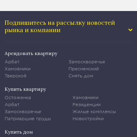
Подпишитесь на рассылку
новостей
рынка и компании
Арендовать квартиру
Арбат
Замоскворечье
Хамовники
Пресненский
Тверской
Снять дом
Купить квартиру
Остоженка
Хамовники
Арбат
Резиденции
Замоскворечье
Жилые комплексы
Патриаршие пруды
Новостройки
Купить дом