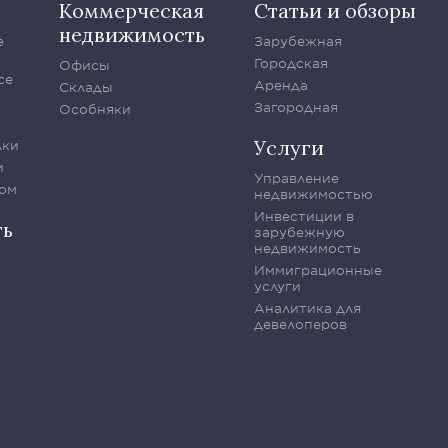
Коммерческая
Статьи и обзоры
недвижимость
е
Зарубежная
Городская
Офисы
се
Аренда
Склады
Загородная
Особняки
Услуги
лки
и
Управление
ом
недвижимостью
Инвестиции в
ть
зарубежную
недвижимость
Иммиграционные
услуги
Аналитика для
девелоперов