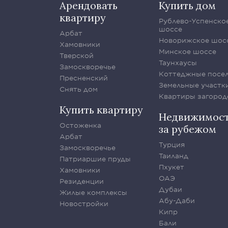
Арендовать
Купить дом
квартиру
Рублево-Успенско
шоссе
Арбат
Новорижское шос
Хамовники
Минское шоссе
Тверской
Таунхаусы
Замоскворечье
Коттеджные посе
Пресненский
Земельные участк
Снять дом
Квартиры загород
Купить квартиру
Недвижимос
Остоженка
за рубежом
Арбат
Турция
Замоскворечье
Таиланд
Патриаршие пруды
Пхукет
Хамовники
ОАЭ
Резиденции
Дубаи
Жилые комплексы
Абу-Даби
Новостройки
Кипр
Бали