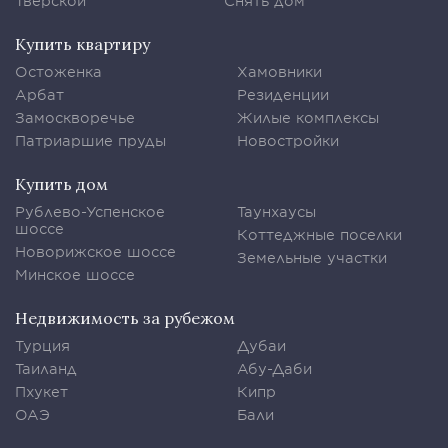
Тверской
Снять дом
Купить квартиру
Остоженка
Хамовники
Арбат
Резиденции
Замоскворечье
Жилые комплексы
Патриаршие пруды
Новостройки
Купить дом
Рублево-Успенское
Таунхаусы
шоссе
Коттеджные поселки
Новорижское шоссе
Земельные участки
Минское шоссе
Недвижимость за рубежом
Турция
Дубаи
Таиланд
Абу-Даби
Пхукет
Кипр
ОАЭ
Бали