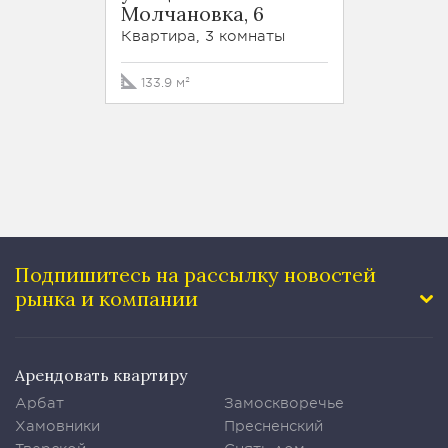
Молчановка, 6
Кварти
Квартира, 3 комнаты
149 м²
133.9 м²
Подпишитесь на рассылку
новостей
рынка и компании
Арендовать квартиру
Арбат
Замоскворечье
Хамовники
Пресненский