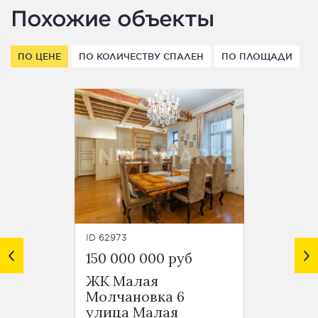
Похожие объекты
ПО ЦЕНЕ
ПО КОЛИЧЕСТВУ СПАЛЕН
ПО ПЛОЩАДИ
ID 62973
ID 62454
150 000 000 руб
119 00
ЖК Малая
Молчановка 6
Стар
улица Малая
переу