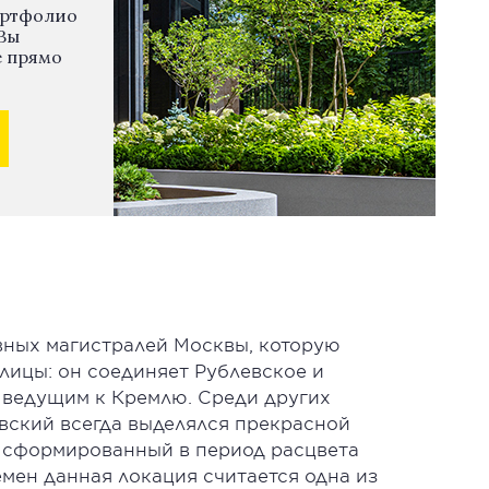
ортфолио
Вы
е прямо
авных магистралей Москвы, которую
лицы: он соединяет Рублевское и
 ведущим к Кремлю. Среди других
вский всегда выделялся прекрасной
, сформированный в период расцвета
емен данная локация считается одна из