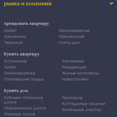
рынка и компании
Арендовать квартиру
Арбат
Замоскворечье
Хамовники
Пресненский
Тверской
Снять дом
Купить квартиру
Остоженка
Хамовники
Арбат
Резиденции
Замоскворечье
Жилые комплексы
Патриаршие пруды
Новостройки
Купить дом
Рублево-Успенское
Таунхаусы
шоссе
Коттеджные поселки
Новорижское шоссе
Земельные участки
Минское шоссе