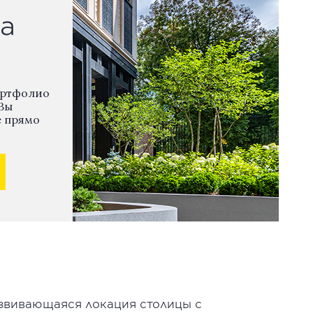
а
ортфолио
Вы
е прямо
звивающаяся локация столицы с