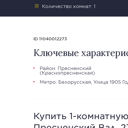
Количество комнат: 1
ID 11040012273
Ключевые характери
Район:
Пресненский
(
Краснопресненская
)
Метро:
Белорусская
,
Улица 1905 Го
Купить 1-комнатную
Пресненский Вал, 2