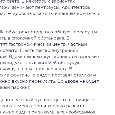
го света. В некоторых вариантах
тажи занимают пентхаусы. Архитекторы
али — дровяные камины и ванных комнаты с
ic обустроят открытую общую террасу, где
ать в спокойной обстановке. В
тят гастрономический центр, частный
инотеатр. Шесть гектар внутренней
арк. Вдоль пышных кустарников и взрослых
рожки, для юных жителей оборудуют
тдохнуть на летних верандах. В
ухие фонтаны, а рядом поставят столики и
ожно вкусно перекусить. Во дворе не будет
мный паркинг.
оцените уютный кусочек центра столицы —
асных зеленых зон и хорошо развита
нужно садиться за руль, все необходимое