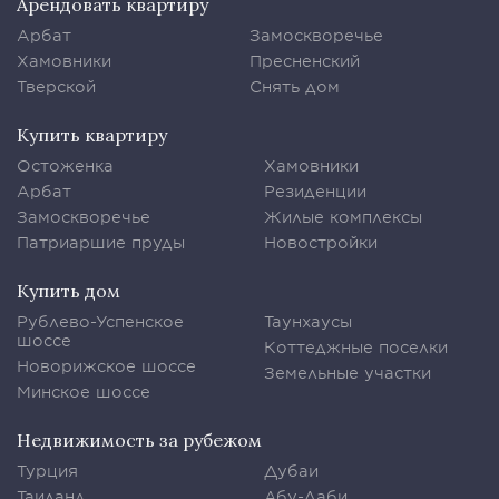
Арендовать квартиру
Арбат
Замоскворечье
Хамовники
Пресненский
Тверской
Снять дом
Купить квартиру
Остоженка
Хамовники
Арбат
Резиденции
Замоскворечье
Жилые комплексы
Патриаршие пруды
Новостройки
Купить дом
Рублево-Успенское
Таунхаусы
шоссе
Коттеджные поселки
Новорижское шоссе
Земельные участки
Минское шоссе
Недвижимость за рубежом
Турция
Дубаи
Таиланд
Абу-Даби