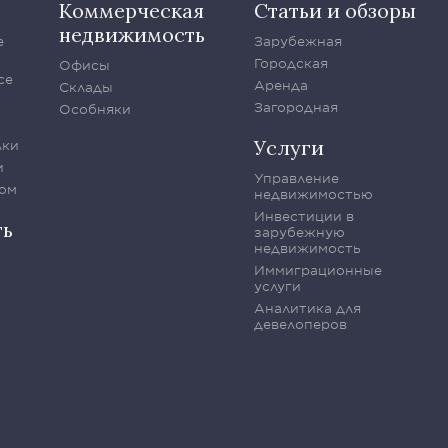
Коммерческая
Статьи и обзоры
недвижимость
е
Зарубежная
Городская
Офисы
се
Аренда
Склады
Загородная
Особняки
Услуги
лки
и
Управление
ом
недвижимостью
Инвестиции в
ть
зарубежную
недвижимость
Иммиграционные
услуги
Аналитика для
девелоперов