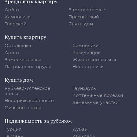
Арендовать квартиру
Арбат
Замоскворечье
Хамовники
Пресненский
Тверской
Снять дом
Купить квартиру
Остоженка
Хамовники
Арбат
Резиденции
Замоскворечье
Жилые комплексы
Патриаршие пруды
Новостройки
Купить дом
Рублево-Успенское
Таунхаусы
шоссе
Коттеджные поселки
Новорижское шоссе
Земельные участки
Минское шоссе
Недвижимость за рубежом
Турция
Дубаи
Таиланд
Абу-Даби