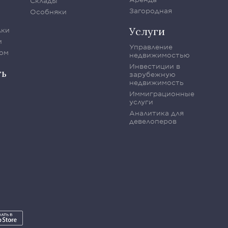
Склады
Загородная
Особняки
Услуги
лки
и
Управление
ом
недвижимостью
Инвестиции в
ть
зарубежную
недвижимость
Иммиграционные
услуги
Аналитика для
девелоперов