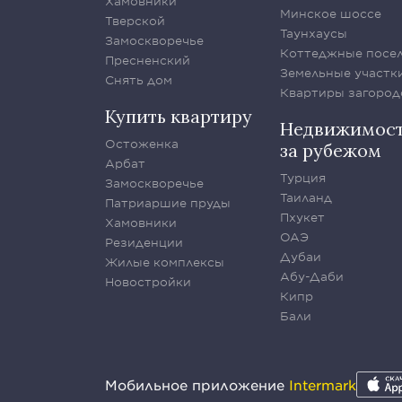
Хамовники
Минское шоссе
Тверской
Таунхаусы
Замоскворечье
Коттеджные посе
Пресненский
Земельные участк
Снять дом
Квартиры загород
Купить квартиру
Недвижимос
Остоженка
за рубежом
Арбат
Турция
Замоскворечье
Таиланд
Патриаршие пруды
Пхукет
Хамовники
ОАЭ
Резиденции
Дубаи
Жилые комплексы
Абу-Даби
Новостройки
Кипр
Бали
Мобильное приложение
Intermark