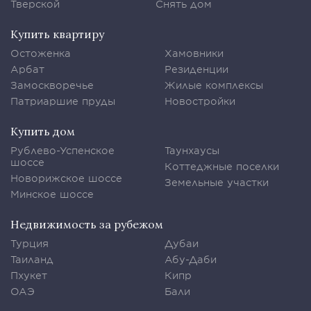
Тверской
Снять дом
Купить квартиру
Остоженка
Хамовники
Арбат
Резиденции
Замоскворечье
Жилые комплексы
Патриаршие пруды
Новостройки
Купить дом
Рублево-Успенское
Таунхаусы
шоссе
Коттеджные поселки
Новорижское шоссе
Земельные участки
Минское шоссе
Недвижимость за рубежом
Турция
Дубаи
Таиланд
Абу-Даби
Пхукет
Кипр
ОАЭ
Бали