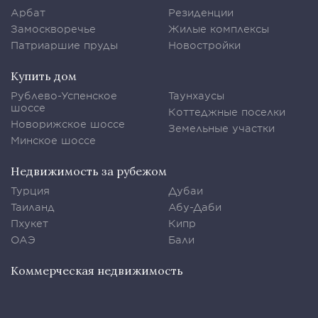
Арбат
Резиденции
Замоскворечье
Жилые комплексы
Патриаршие пруды
Новостройки
Купить дом
Рублево-Успенское
Таунхаусы
шоссе
Коттеджные поселки
Новорижское шоссе
Земельные участки
Минское шоссе
Недвижимость за рубежом
Турция
Дубаи
Таиланд
Абу-Даби
Пхукет
Кипр
ОАЭ
Бали
Коммерческая недвижимость