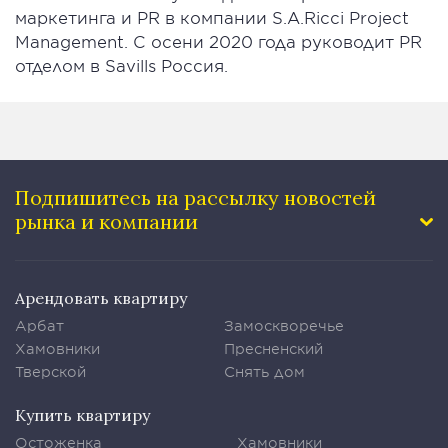
маркетинга и PR в компании S.A.Ricci Project
Management. С осени 2020 года руководит PR
отделом в Savills Россия.
Подпишитесь на рассылку
новостей
рынка и компании
Арендовать квартиру
Арбат
Замоскворечье
Хамовники
Пресненский
Тверской
Снять дом
Купить квартиру
Остоженка
Хамовники