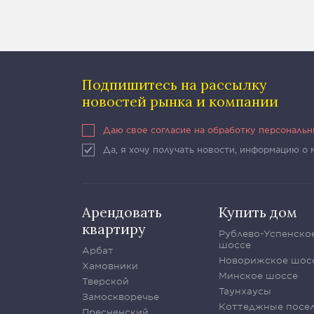
Подпишитесь на рассылку
новостей рынка и компании
Даю свое согласие на обработку персональ
Да, я хочу получать новости, информацию о
Арендовать
Купить дом
квартиру
Рублево-Успенско
шоссе
Арбат
Новорижское шос
Хамовники
Минское шоссе
Тверской
Таунхаусы
Замоскворечье
Коттеджные посе
Пресненский