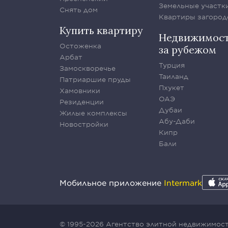
Земельные участк
Снять дом
Квартиры загород
Купить квартиру
Недвижимос
Остоженка
за рубежом
Арбат
Турция
Замоскворечье
Таиланд
Патриаршие пруды
Пхукет
Хамовники
ОАЭ
Резиденции
Дубаи
Жилые комплексы
Абу-Даби
Новостройки
Кипр
Бали
Мобильное приложение
Intermark
© 1995-2026 Агентство элитной недвижимости