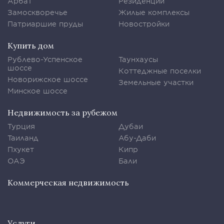
Арбат
Резиденции
Замоскворечье
Жилые комплексы
Патриаршие пруды
Новостройки
Купить дом
Рублево-Успенское
Таунхаусы
шоссе
Коттеджные поселки
Новорижское шоссе
Земельные участки
Минское шоссе
Недвижимость за рубежом
Турция
Дубаи
Таиланд
Абу-Даби
Пхукет
Кипр
ОАЭ
Бали
Коммерческая недвижимость
Услуги