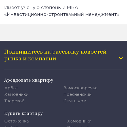
Имеет ученую степень и MBA
«Инвестиционно-строительный менеджмент»
Подпишитесь на рассылку
новостей
рынка и компании
Арендовать квартиру
Арбат
Замоскворечье
Хамовники
Пресненский
Тверской
Снять дом
Купить квартиру
Остоженка
Хамовники