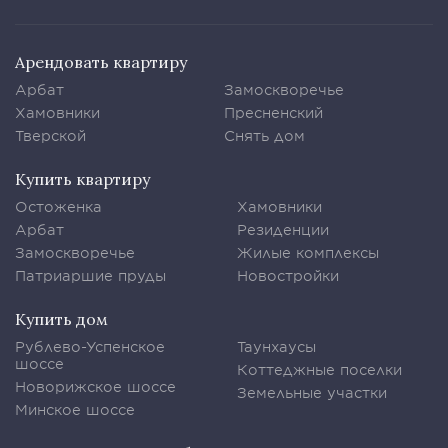
Арендовать квартиру
Арбат
Замоскворечье
Хамовники
Пресненский
Тверской
Снять дом
Купить квартиру
Остоженка
Хамовники
Арбат
Резиденции
Замоскворечье
Жилые комплексы
Патриаршие пруды
Новостройки
Купить дом
Рублево-Успенское
Таунхаусы
шоссе
Коттеджные поселки
Новорижское шоссе
Земельные участки
Минское шоссе