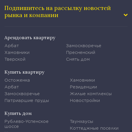
Подпишитесь на рассылку
новостей
рынка и компании
Арендовать квартиру
Арбат
Замоскворечье
Хамовники
Пресненский
Тверской
Снять дом
Купить квартиру
Остоженка
Хамовники
Арбат
Резиденции
Замоскворечье
Жилые комплексы
Патриаршие пруды
Новостройки
Купить дом
Рублево-Успенское
Таунхаусы
шоссе
Коттеджные поселки