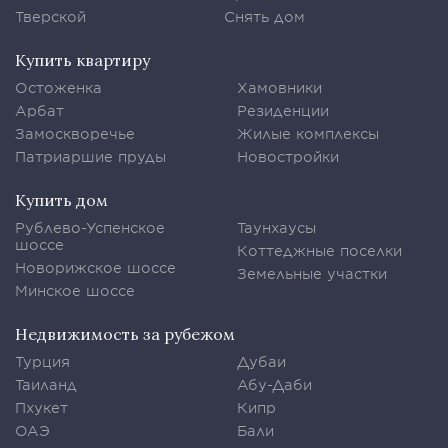
Тверской
Снять дом
Купить квартиру
Остоженка
Хамовники
Арбат
Резиденции
Замоскворечье
Жилые комплексы
Патриаршие пруды
Новостройки
Купить дом
Рублево-Успенское
Таунхаусы
шоссе
Коттеджные поселки
Новорижское шоссе
Земельные участки
Минское шоссе
Недвижимость за рубежом
Турция
Дубаи
Таиланд
Абу-Даби
Пхукет
Кипр
ОАЭ
Бали