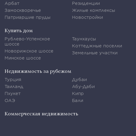
Арбат
Резиденции
Замоскворечье
Жилые комплексы
Патриаршие пруды
Новостройки
Купить дом
Рублево-Успенское
Таунхаусы
шоссе
Коттеджные поселки
Новорижское шоссе
Земельные участки
Минское шоссе
Недвижимость за рубежом
Турция
Дубаи
Таиланд
Абу-Даби
Пхукет
Кипр
ОАЭ
Бали
Коммерческая недвижимость