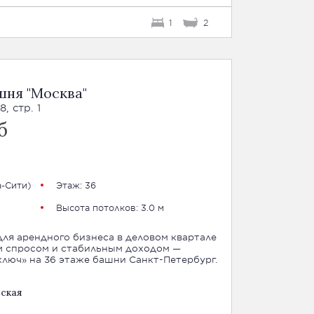
1
2
шня "Москва"
, стр. 1
б
-Сити
)
Этаж: 36
Высота потолков: 3.0 м
ля арендного бизнеса в деловом квартале
м спросом и стабильным доходом —
люч» на 36 этаже башни Санкт-Петербург.
ьская