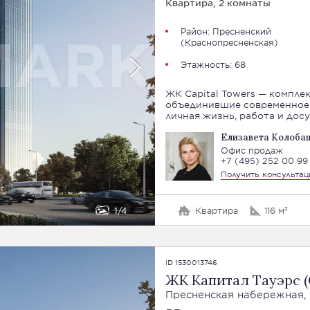
Квартира, 2 комнаты
Район:
Пресненский
(
Краснопресненская
)
Этажность: 68
ЖК Capital Towers — комплек
объединившие современное 
личная жизнь, работа и дос
Елизавета Колоба
Офис продаж
+7 (495) 252 00 99
Получить консульта
1
4
Квартира
116 м²
ID 1530013746
ЖК Капитал Тауэрс (C
Пресненская набережная, 1