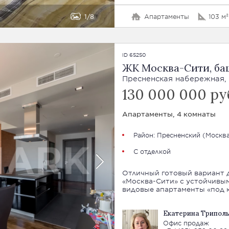
1
8
Апартаменты
103 м²
ID 65250
ЖК Москва-Сити, ба
Пресненская набережная, 8
130 000 000 ру
Апартаменты, 4 комнаты
Район:
Пресненский
(
Москва
С отделкой
Отличный готовый вариант д
«Москва-Сити» с устойчивы
видовые апартаменты «под к
Екатерина Трипол
Офис продаж