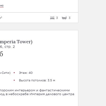
цию
м²
3
3
mperia Tower)
, стр. 2
б
-Сити
)
Этаж: 40
Высота потолков: 3.5 м
торским интерьером и фантастическими
род в небоскребе Империя делового центра