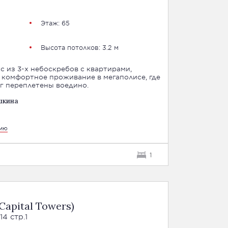
Этаж: 65
Высота потолков: 3.2 м
с из 3-х небоскребов с квартирами,
комфортное проживание в мегаполисе, где
уг переплетены воедино.
шкина
цию
1
apital Towers)
4 стр.1