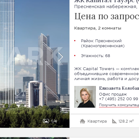
Пресненская набережная, 1
Цена по запро
Квартира, 2 комнаты
Район:
Пресненский
(
Краснопресненская
)
Этажность: 68
ЖК Capital Towers — комплек
объединившие современное 
личная жизнь, работа и дос
Елизавета Колоба
Офис продаж
+7 (495) 252 00 99
Получить консульта
1
4
Квартира
128.2 м²