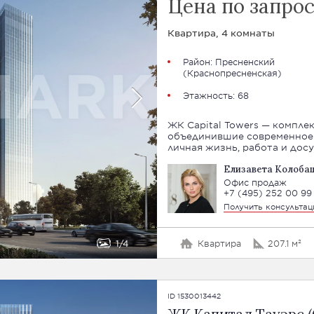
Цена по запро
Квартира, 4 комнаты
Район:
Пресненский
(
Краснопресненская
)
Этажность: 68
ЖК Capital Towers — комплек
объединившие современное 
личная жизнь, работа и дос
Елизавета Колоба
Офис продаж
+7 (495) 252 00 99
Получить консульта
1
4
Квартира
207.1 м²
ID 1530013442
ЖК Капитал Тауэрс (C