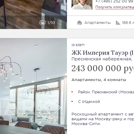
+7 (495) 252 00 99
Получить консульта
1
10
Апартаменты
186.6 
ID 63971
ЖК Империя Тауэр (I
Пресненская набережная, 6
243 000 000 ру
Апартаменты, 4 комнаты
Район:
Пресненский
(
Москва
С отделкой
Роскошный апартамент с ав
видами на Москву-реку и го
Москва-Сити.