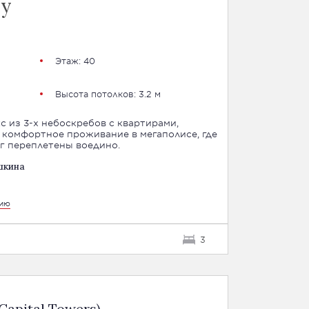
су
Этаж: 40
Высота потолков: 3.2 м
с из 3-х небоскребов с квартирами,
комфортное проживание в мегаполисе, где
уг переплетены воедино.
шкина
цию
3
apital Towers)