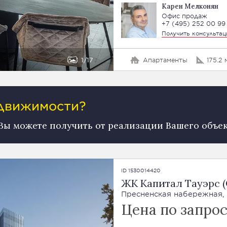
Карен Мелконян
Офис продаж
+7 (495) 252 00 99
Получить консульта
1
17
Апартаменты
175.2 
едвижимости?
 Вы можете получить от реализации Вашего объе
ID 1530014420
ЖК Капитал Тауэрс (C
Пресненская набережная, 1
Цена по запро