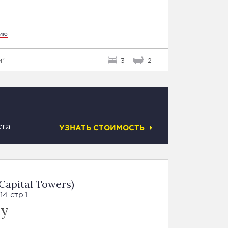
цию
м²
3
2
кта
УЗНАТЬ СТОИМОСТЬ
apital Towers)
4 стр.1
су