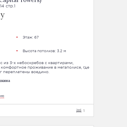
4 стр.1
су
Этаж: 67
Высота потолков: 3.2 м
с из 3-х небоскребов с квартирами,
комфортное проживание в мегаполисе, где
уг переплетены воедино.
шкина
цию
1