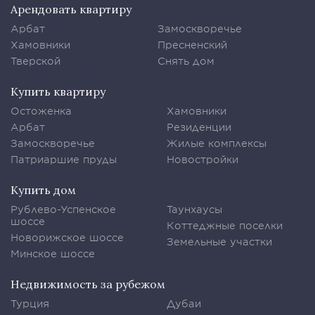
Арендовать квартиру
Арбат
Замоскворечье
Хамовники
Пресненский
Тверской
Снять дом
Купить квартиру
Остоженка
Хамовники
Арбат
Резиденции
Замоскворечье
Жилые комплексы
Патриаршие пруды
Новостройки
Купить дом
Рублево-Успенское
Таунхаусы
шоссе
Коттеджные поселки
Новорижское шоссе
Земельные участки
Минское шоссе
Недвижимость за рубежом
Турция
Дубаи