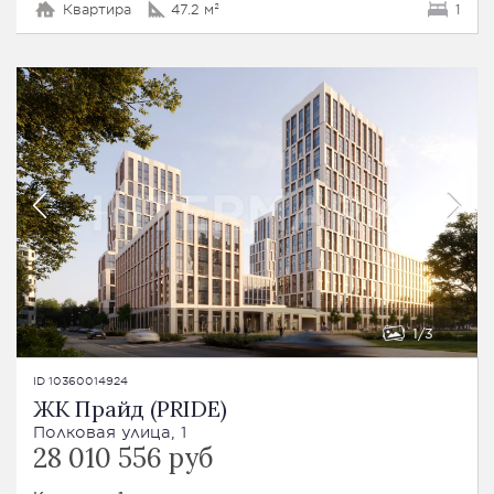
Квартира
47.2 м²
1
1
3
ID 10360014924
ЖК Прайд (PRIDE)
Полковая улица, 1
28 010 556 руб