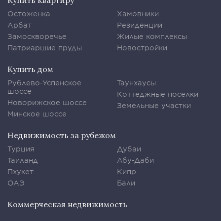
Купить квартиру
Остоженка
Хамовники
Арбат
Резиденции
Замоскворечье
Жилые комплексы
Патриаршие пруды
Новостройки
Купить дом
Рублево-Успенское
Таунхаусы
шоссе
Коттеджные поселки
Новорижское шоссе
Земельные участки
Минское шоссе
Недвижимость за рубежом
Турция
Дубаи
Таиланд
Абу-Даби
Пхукет
Кипр
ОАЭ
Бали
Коммерческая недвижимость