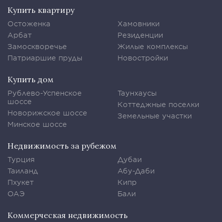
Купить квартиру
Остоженка
Хамовники
Арбат
Резиденции
Замоскворечье
Жилые комплексы
Патриаршие пруды
Новостройки
Купить дом
Рублево-Успенское
Таунхаусы
шоссе
Коттеджные поселки
Новорижское шоссе
Земельные участки
Минское шоссе
Недвижимость за рубежом
Турция
Дубаи
Таиланд
Абу-Даби
Пхукет
Кипр
ОАЭ
Бали
Коммерческая недвижимость