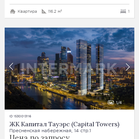
Квартира
116.2 м²
1
1
4
ID 1530013116
ЖК Капитал Тауэрс (Capital Towers)
Пресненская набережная, 14 стр.1
Цена по запросу