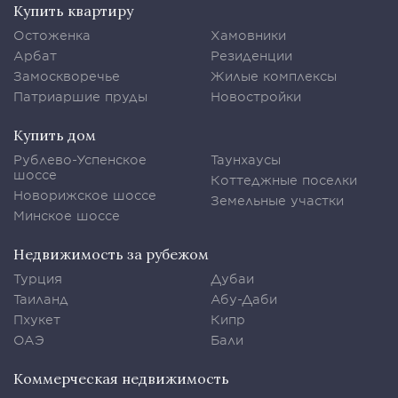
Купить квартиру
Остоженка
Хамовники
Арбат
Резиденции
Замоскворечье
Жилые комплексы
Патриаршие пруды
Новостройки
Купить дом
Рублево-Успенское
Таунхаусы
шоссе
Коттеджные поселки
Новорижское шоссе
Земельные участки
Минское шоссе
Недвижимость за рубежом
Турция
Дубаи
Таиланд
Абу-Даби
Пхукет
Кипр
ОАЭ
Бали
Коммерческая недвижимость