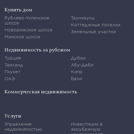
Купить дом
Рублево-Успенское
Таунхаусы
шоссе
Коттеджные поселки
Новорижское шоссе
Земельные участки
Минское шоссе
Недвижимость за рубежом
Турция
Дубаи
Таиланд
Абу-Даби
Пхукет
Кипр
ОАЭ
Бали
Коммерческая недвижимость
Услуги
Управление
Инвестиции в
недвижимостью
зарубежную