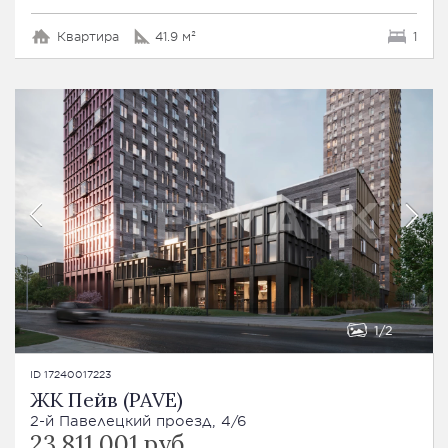
Квартира
41.9 м²
1
1
2
ID 17240017223
ЖК Пейв (PAVE)
2-й Павелецкий проезд, 4/6
23 811 001 руб