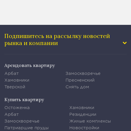
Подпишитесь на рассылку
новостей
рынка и компании
Арендовать квартиру
Арбат
Замоскворечье
Хамовники
Пресненский
Тверской
Снять дом
Купить квартиру
Остоженка
Хамовники
Арбат
Резиденции
Замоскворечье
Жилые комплексы
Патриаршие пруды
Новостройки