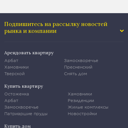
Подпишитесь на рассылку
новостей
рынка и компании
Арендовать квартиру
Арбат
Замоскворечье
Хамовники
Пресненский
Тверской
Снять дом
Купить квартиру
Остоженка
Хамовники
Арбат
Резиденции
Замоскворечье
Жилые комплексы
Патриаршие пруды
Новостройки
Купить дом