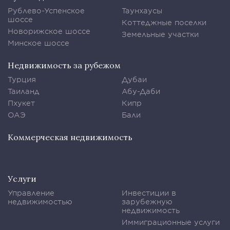
Рублево-Успенское
Таунхаусы
шоссе
Коттеджные поселки
Новорижское шоссе
Земельные участки
Минское шоссе
Недвижимость за рубежом
Турция
Дубаи
Таиланд
Абу-Даби
Пхукет
Кипр
ОАЭ
Бали
Коммерческая недвижимость
Услуги
Управление
Инвестиции в
недвижимостью
зарубежную
недвижимость
Иммиграционные услуги