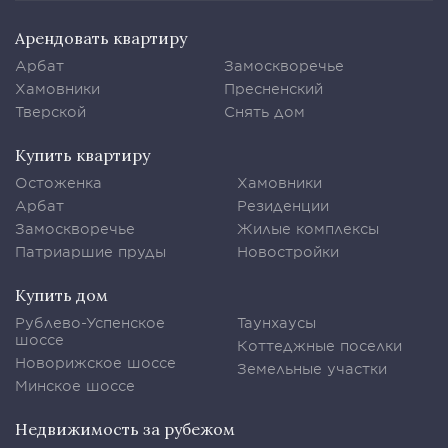
Арендовать квартиру
Арбат
Замоскворечье
Хамовники
Пресненский
Тверской
Снять дом
Купить квартиру
Остоженка
Хамовники
Арбат
Резиденции
Замоскворечье
Жилые комплексы
Патриаршие пруды
Новостройки
Купить дом
Рублево-Успенское
Таунхаусы
шоссе
Коттеджные поселки
Новорижское шоссе
Земельные участки
Минское шоссе
Недвижимость за рубежом