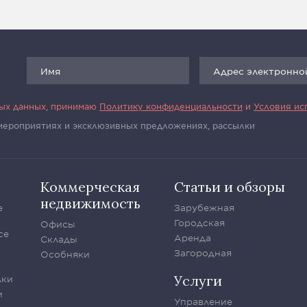
ных данных, принимаю
Политику конфиденциальности
и
Условия ис
 мероприятиях и эксклюзивных предложениях, рассылки
Коммерческая
Статьи и обзоры
недвижимость
е
Зарубежная
Городская
Офисы
се
Аренда
Склады
Загородная
Особняки
Услуги
лки
и
Управление