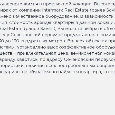
классного жилья в престижной локации. Высота з
ирах от компании Intermark Real Estate (ранее Sav
лено качественное оборудование. В зависимости 
ния, стоимость аренды квартиры в данной локаци
al Estate (ранее Savills), Вы можете выбрать объ
ресу Сеченовский переулок предлагаются с количе
130 до 130 квадратных метров. Во всех объектах 
стемы, установлено высокоэффективное оборудов
еств – привлекательная цена, великолепная лока
 аренду квартиры по адресу Сеченовский переул
ктеристики, наличие всех востребованных соврем
 вариантов обязательно найдется квартира, котор