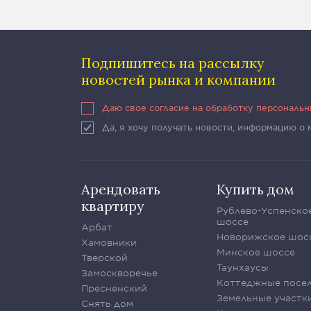
Подпишитесь на рассылку
новостей рынка и компании
Даю свое согласие на обработку персональ
Да, я хочу получать новости, информацию о
Арендовать
Купить дом
квартиру
Рублево-Успенско
шоссе
Арбат
Новорижское шос
Хамовники
Минское шоссе
Тверской
Таунхаусы
Замоскворечье
Коттеджные посе
Пресненский
Земельные участк
Снять дом