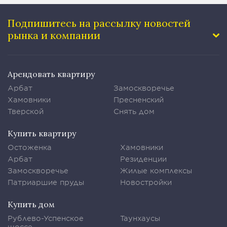
Подпишитесь на рассылку
новостей
рынка и компании
Арендовать квартиру
Арбат
Замоскворечье
Хамовники
Пресненский
Тверской
Снять дом
Купить квартиру
Остоженка
Хамовники
Арбат
Резиденции
Замоскворечье
Жилые комплексы
Патриаршие пруды
Новостройки
Купить дом
Рублево-Успенское
Таунхаусы
шоссе