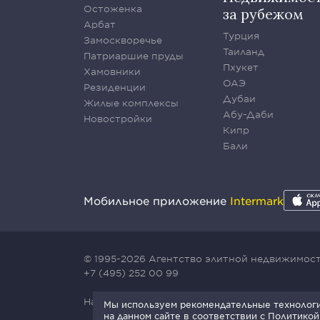
Остоженка
за рубежом
Арбат
Турция
Замоскворечье
Таиланд
Патриаршие пруды
Пхукет
Хамовники
ОАЭ
Резиденции
Дубаи
Жилые комплексы
Абу-Даби
Новостройки
Кипр
Бали
Мобильное приложение
Intermark
© 1995-2026 Агентство элитной недвижимости
+7 (495) 252 00 99
Наш сайт защищен с помощью сервиса Yande
Мы используем рекомендательные технологии
на данном сайте в соответствии с
Политикой