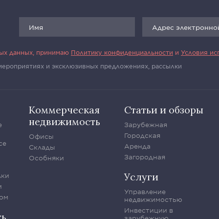
ных данных, принимаю
Политику конфиденциальности
и
Условия ис
 мероприятиях и эксклюзивных предложениях, рассылки
Коммерческая
Статьи и обзоры
недвижимость
е
Зарубежная
Городская
Офисы
се
Аренда
Склады
Загородная
Особняки
Услуги
лки
и
Управление
ом
недвижимостью
Инвестиции в
ть
зарубежную