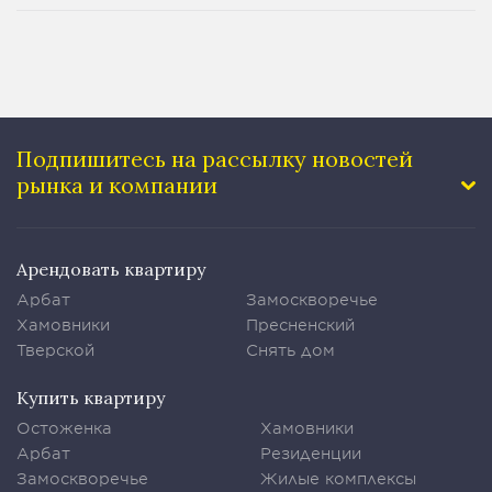
Подпишитесь на рассылку
новостей
рынка и компании
Арендовать квартиру
Арбат
Замоскворечье
Хамовники
Пресненский
Тверской
Снять дом
Купить квартиру
Остоженка
Хамовники
Арбат
Резиденции
Замоскворечье
Жилые комплексы