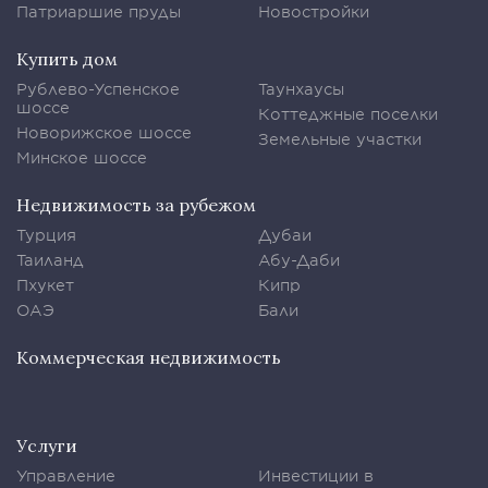
Патриаршие пруды
Новостройки
Купить дом
Рублево-Успенское
Таунхаусы
шоссе
Коттеджные поселки
Новорижское шоссе
Земельные участки
Минское шоссе
Недвижимость за рубежом
Турция
Дубаи
Таиланд
Абу-Даби
Пхукет
Кипр
ОАЭ
Бали
Коммерческая недвижимость
Услуги
Управление
Инвестиции в