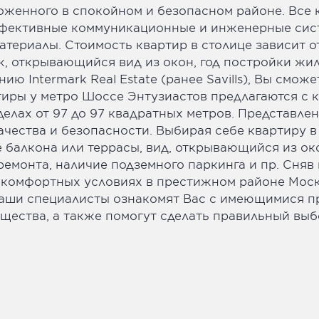
оженного в спокойном и безопасном районе. Все 
фективные коммуникационные и инженерные сист
териалы. Стоимость квартир в столице зависит о
, открывающийся вид из окон, год постройки жил
ю Intermark Real Estate (ранее Savills), Вы смож
тиры у метро Шоссе Энтузиастов предлагаются с ко
елах от 97 до 97 квадратных метров. Представле
чества и безопасности. Выбирая себе квартиру в
 балкона или террасы, вид, открывающийся из ок
монта, наличие подземного паркинга и пр. Сняв 
в комфортных условиях в престижном районе Мос
ls), наши специалисты ознакомят Вас с имеющимися
ущества, а также помогут сделать правильный вы