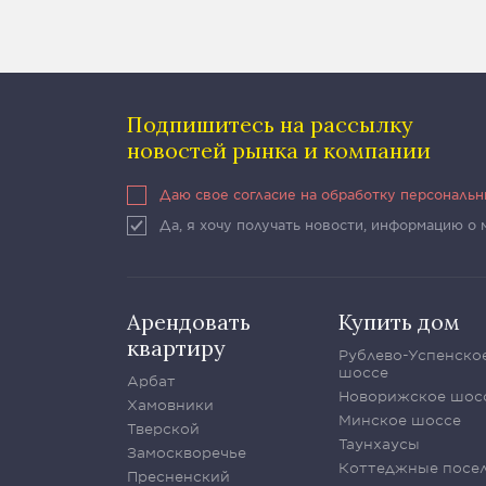
Подпишитесь на рассылку
новостей рынка и компании
Даю свое согласие на обработку персональ
Да, я хочу получать новости, информацию о
Арендовать
Купить дом
квартиру
Рублево-Успенско
шоссе
Арбат
Новорижское шос
Хамовники
Минское шоссе
Тверской
Таунхаусы
Замоскворечье
Коттеджные посе
Пресненский