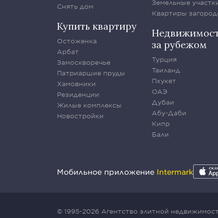
Земельные участк
Снять дом
Квартиры загород
Купить квартиру
Недвижимос
Остоженка
за рубежом
Арбат
Турция
Замоскворечье
Таиланд
Патриаршие пруды
Пхукет
Хамовники
ОАЭ
Резиденции
Дубаи
Жилые комплексы
Абу-Даби
Новостройки
Кипр
Бали
Мобильное приложение
Intermark
© 1995-2026 Агентство элитной недвижимости