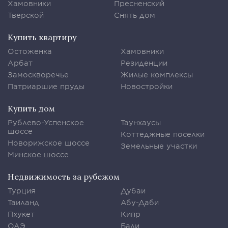
Хамовники
Пресненский
Тверской
Снять дом
Купить квартиру
Остоженка
Хамовники
Арбат
Резиденции
Замоскворечье
Жилые комплексы
Патриаршие пруды
Новостройки
Купить дом
Рублево-Успенское
Таунхаусы
шоссе
Коттеджные поселки
Новорижское шоссе
Земельные участки
Минское шоссе
Недвижимость за рубежом
Турция
Дубаи
Таиланд
Абу-Даби
Пхукет
Кипр
ОАЭ
Бали