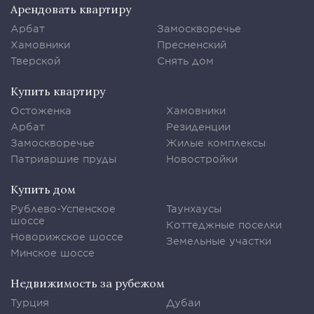
Арендовать квартиру
Арбат
Замоскворечье
Хамовники
Пресненский
Тверской
Снять дом
Купить квартиру
Остоженка
Хамовники
Арбат
Резиденции
Замоскворечье
Жилые комплексы
Патриаршие пруды
Новостройки
Купить дом
Рублево-Успенское
Таунхаусы
шоссе
Коттеджные поселки
Новорижское шоссе
Земельные участки
Минское шоссе
Недвижимость за рубежом
Турция
Дубаи