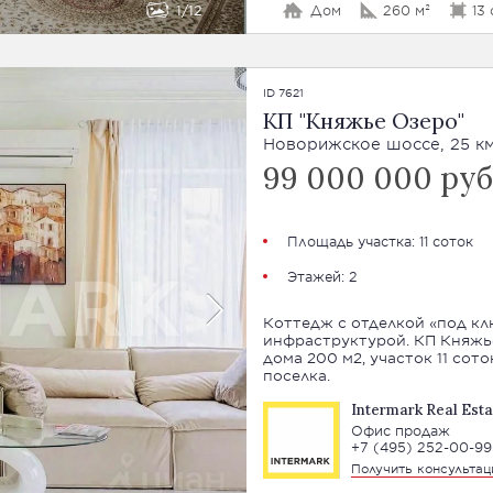
1
12
Дом
260 м²
13
ID 7621
КП "Княжье Озеро"
Новорижское шоссе, 25 к
99 000 000 руб
Площадь участка: 11 соток
Этажей: 2
Коттедж с отделкой «под кл
инфраструктурой. КП Княжье Оз
дома 200 м2, участок 11 сот
поселка.
Intermark Real Esta
Офис продаж
+7 (495) 252-00-99
Получить консульта