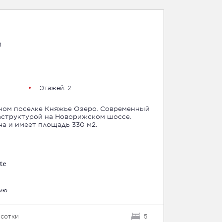
м
Этажей: 2
тном поселке Княжье Озеро. Современный
аструктурой на Новорижском шоссе.
а и имеет площадь 330 м2.
te
цию
 сотки
5