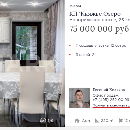
ID 8364
КП "Княжье Озеро"
Новорижское шоссе, 25 к
75 000 000 руб
Площадь участка: 12 соток
Этажей: 2
Евгений Беляков
Офис продаж
+7 (495) 252 00 99
Получить консульта
1
9
Дом
220 м²
12