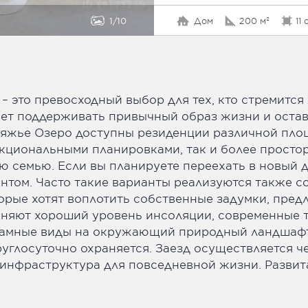
1
10
Дом
200 м²
11 
– это превосходный выбор для тех, кто стремится
чет поддерживать привычный образ жизни и оста
няжье Озеро доступны резиденции различной площ
кциональными планировками, так и более просто
 семью. Если вы планируете переехать в новый д
нтом. Часто такие варианты реализуются также с
торые хотят воплотить собственные задумки, пред
няют хороший уровень инсоляции, современные 
рамные виды на окружающий природный ландшафт
углосуточно охраняется. Заезд осуществляется ч
 инфраструктура для повседневной жизни. Развит