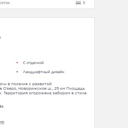
 соток
5
м
С отделкой
Ландшафтный дизайн
юч» в поселке с развитой
еро, Новорижское ш., 25 км Площадь
ок. Территория огорожена забором в стиле
te
цию