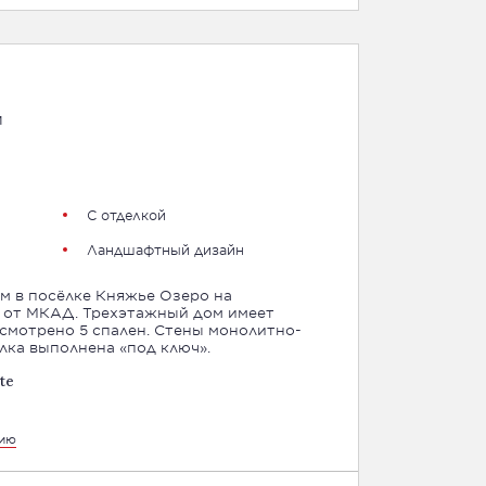
м
С отделкой
Ландшафтный дизайн
м в посёлке Княжье Озеро на
тажный дом имеет
усмотрено 5 спален. Стены монолитно-
лка выполнена «под ключ».
te
цию