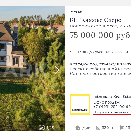
ID 7893
КП "Княжье Озеро"
Новорижское шоссе, 25 к
75 000 000 руб
Площадь участка: 23 сотки
Коттедж под отделку в эли
проект с собственной инфр
Коттедж построен из кирпич
Intermark Real Esta
Офис продаж
+7 (495) 252-00-99
Получить консульта
1
13
Дом
330 м²
23