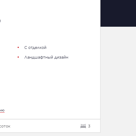
м
С отделкой
Ландшафтный дизайн
цию
 соток
3