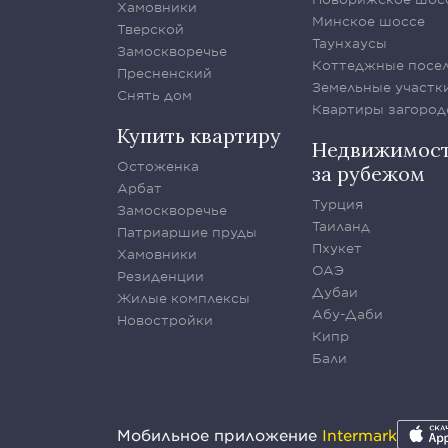
Хамовники
Минское шоссе
Тверской
Таунхаусы
Замоскворечье
Коттеджные посе
Пресненский
Земельные участк
Снять дом
Квартиры загород
Купить квартиру
Недвижимос
Остоженка
за рубежом
Арбат
Турция
Замоскворечье
Таиланд
Патриаршие пруды
Пхукет
Хамовники
ОАЭ
Резиденции
Дубаи
Жилые комплексы
Абу-Даби
Новостройки
Кипр
Бали
Мобильное приложение
Intermark