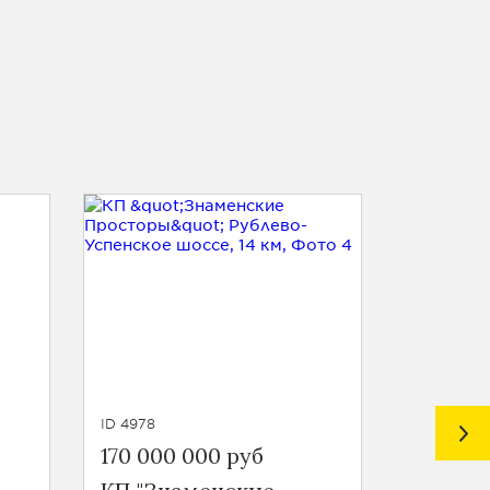
ID 4978
ID 5635
170 000 000 руб
165 000