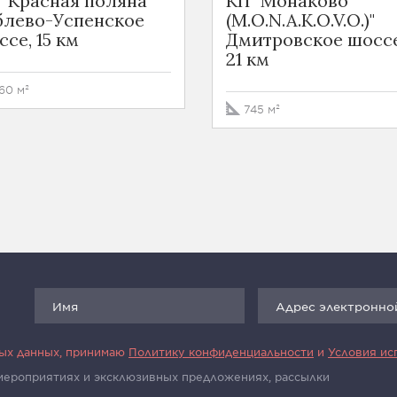
 "Красная поляна"
КП "Монаково
блево-Успенское
(M.O.N.A.K.O.V.O.)"
се, 15 км
Дмитровское шоссе
21 км
60 м²
745 м²
ных данных, принимаю
Политику конфиденциальности
и
Условия ис
 мероприятиях и эксклюзивных предложениях, рассылки