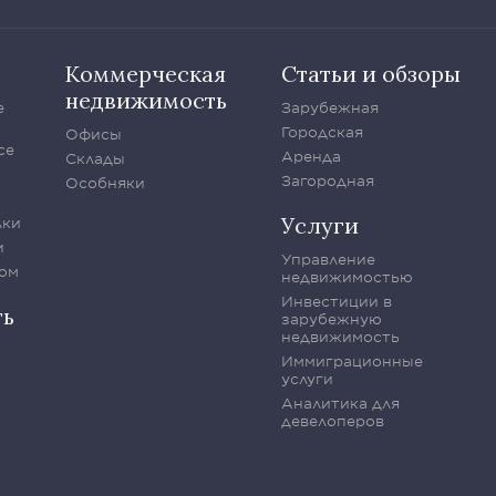
Коммерческая
Статьи и обзоры
недвижимость
е
Зарубежная
Городская
Офисы
се
Аренда
Склады
Загородная
Особняки
Услуги
лки
и
Управление
ом
недвижимостью
Инвестиции в
ть
зарубежную
недвижимость
Иммиграционные
услуги
Аналитика для
девелоперов