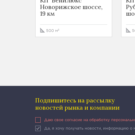
КП "Бенилюкс"
КП
Новорижское шоссе,
Ру
19 км
шос
500 м²
5
Подпишитесь на рассылку
новостей рынка и компании
Даю свое согласие на обработку персональ
Да, я хочу получать новости, информацию о