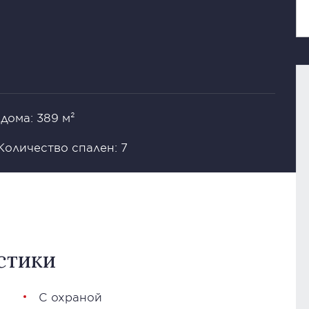
дома: 389 м²
Количество спален: 7
стики
С охраной