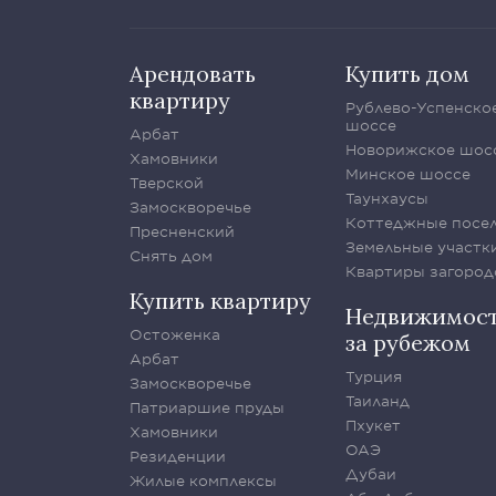
Арендовать
Купить дом
квартиру
Рублево-Успенско
шоссе
Арбат
Новорижское шос
Хамовники
Минское шоссе
Тверской
Таунхаусы
Замоскворечье
Коттеджные посе
Пресненский
Земельные участк
Снять дом
Квартиры загород
Купить квартиру
Недвижимос
Остоженка
за рубежом
Арбат
Турция
Замоскворечье
Таиланд
Патриаршие пруды
Пхукет
Хамовники
ОАЭ
Резиденции
Дубаи
Жилые комплексы