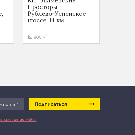
КП "Знаменские
КП "Ра
Просторы"
Рублев
,
Рублево-Успенское
шоссе,
шоссе, 14 км
485 м²
800 м²
Подписаться
пользования сайта