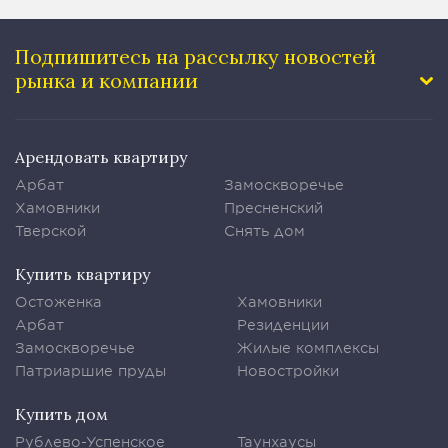
Подпишитесь на рассылку
новостей
рынка и компании
Арендовать квартиру
Арбат
Замоскворечье
Хамовники
Пресненский
Тверской
Снять дом
Купить квартиру
Остоженка
Хамовники
Арбат
Резиденции
Замоскворечье
Жилые комплексы
Патриаршие пруды
Новостройки
Купить дом
Рублево-Успенское
Таунхаусы