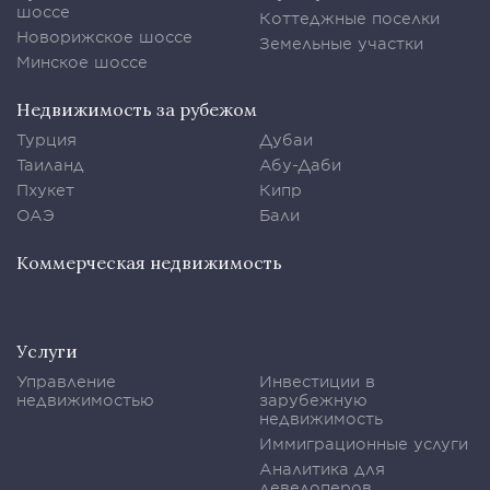
шоссе
Коттеджные поселки
Новорижское шоссе
Земельные участки
Минское шоссе
Недвижимость за рубежом
Турция
Дубаи
Таиланд
Абу-Даби
Пхукет
Кипр
ОАЭ
Бали
Коммерческая недвижимость
Услуги
Управление
Инвестиции в
недвижимостью
зарубежную
недвижимость
Иммиграционные услуги
Аналитика для
девелоперов