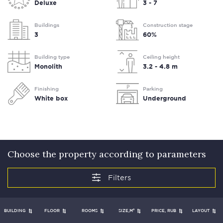
Deluxe
3 - 7
Buildings
Construction stage
3
60%
Building type
Ceiling height
Monolith
3.2 - 4.8 m
Finishing
Parking
White box
Underground
Choose the property according to parameters
BUILDING
FLOOR
ROOMS
SIZE,М²
PRICE, RUB
LAYOUT