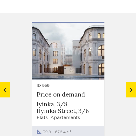
ID 959
ID 182
Price on demand
Price
lyinka, 3/8
Кuzne
Ilyinka Street, 3/8
Laliq
Kuzne
Flats, Apartements
Street,
Flats, 
39.8 - 676.4 м²