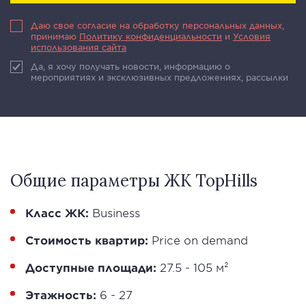
Даю свое согласие на обработку персональных данных,
принимаю
Политику конфиденциальности
и
Условия
использования сайта
Да, я хочу получать новости, информацию о
мероприятиях и эксклюзивных предложениях, рассылки
Общие параметры ЖК TopHills
Класс ЖК:
Business
Стоимость квартир:
Price on demand
Доступные площади:
27.5 - 105 м²
Этажность:
6 - 27