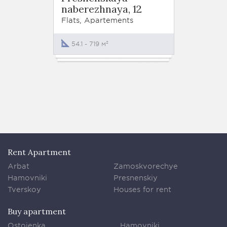
naberezhnaya, 12
Embank
Flats, Apartements
Flats
54.1 - 719 м²
0 - 27
Rent Apartment
Arbat
Zamoskvorechye
Hamovniki
Presnenskiy
Tverskoy
Houses for rent
Buy apartment
Ostojenka
Hamovniki