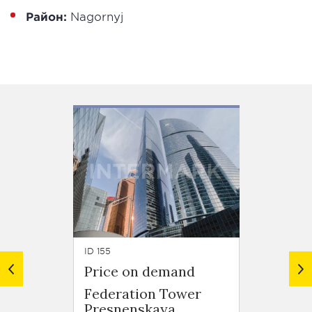
Район:
Nagornyj
ID 155
ID 153
Price on demand
Price
Federation Tower
Capit
Presnenskaya
Presn