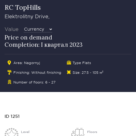
RC TopHills
Elektrolitny Drive,
Value
Currency
Price on demand
Completion: I квартал 2023
Area: Nagornyj
Type Flats
Finishing: Without finishing
Size: 27.5 - 105 м²
Number of floors: 6 - 27
ID 1251
Level
Floors