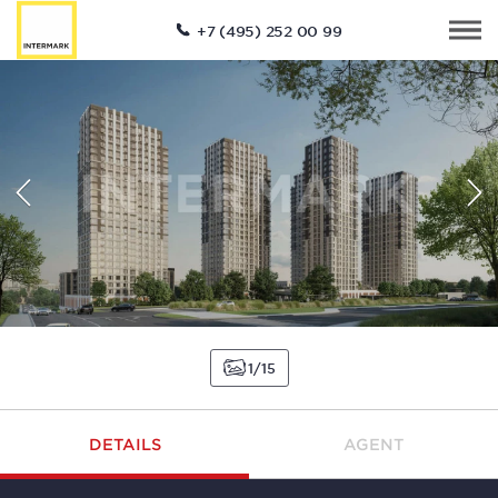
+7 (495) 252 00 99
1
15
DETAILS
AGENT