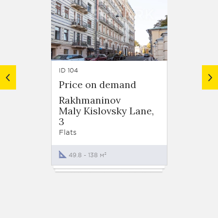
ID 104
ID 1599
Price on demand
Price
Rakhmaninov
Cosmo
Maly Kislovsky Lane,
Mosco
3
Novy A
Flats
Flats
49.8 - 138 м²
51 - 1