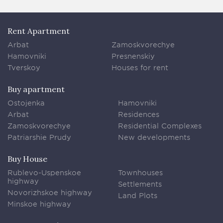
Rent Apartment
Arbat
Zamoskvorechye
Hamovniki
Presnenskiy
Tverskoy
Houses for rent
Buy apartment
Ostojenka
Hamovniki
Arbat
Residences
Zamoskvorechye
Residential Complexes
Patriarshie Prudy
New developments
Buy House
Rublevo-Uspenskoe
Townhouses
highway
Settlements
Novorizhskoe highway
Land Plots
Minskoe highway