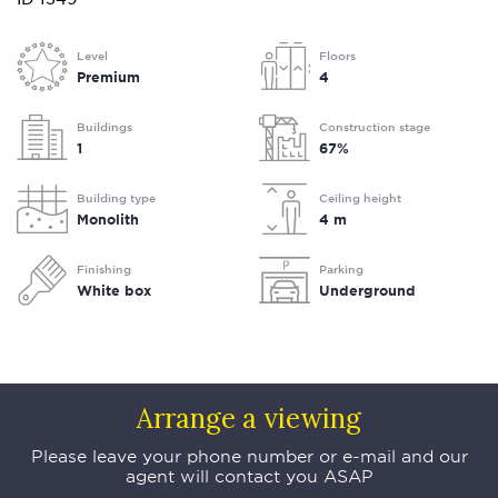
Level
Floors
Premium
4
Buildings
Construction stage
1
67%
Building type
Ceiling height
Monolith
4 m
Finishing
Parking
White box
Underground
Arrange a viewing
Please leave your phone number or e-mail and our
agent will contact you ASAP