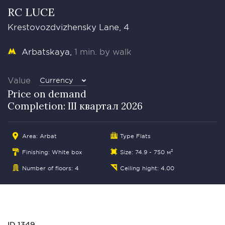
RC LUCE
Krestovozdvizhensky Lane, 4
Arbatskaya
1 min. by walk
Value
Currency
Price on demand
Completion: III квартал 2026
Area:
Arbat
Type Flats
Finishing: White box
Size: 74.9 - 750 м²
Number of floors: 4
Ceiling hight: 4.00
ID 1349